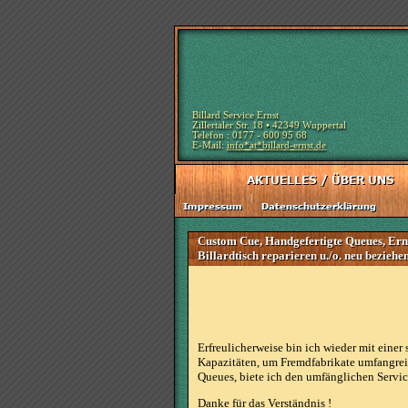
Billard Service Ernst
Zillertaler Str. 18 • 42349 Wuppertal
Telefon : 0177 - 600 95 68
E-Mail:
info*at*billard-ernst.de
|
Custom Cue, Handgefertigte Queues, Erns
Billardtisch reparieren u./o. neu bezieh
Erfreulicherweise bin ich wieder mit eine
Kapazitäten, um Fremdfabrikate umfangreic
Queues, biete ich den umfänglichen Service
Danke für das Verständnis !