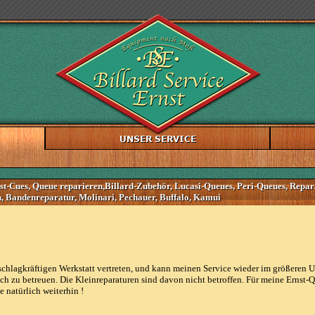
t-Cues, Queue reparieren,Billard-Zubehör, Lucasi-Queues, Peri-Queues, Repar
en, Bandenreparatur, Molinari, Pechauer, Buffalo, Kamui
r schlagkräftigen Werkstatt vertreten, und kann meinen Service wieder im größere
h zu betreuen. Die Kleinreparaturen sind davon nicht betroffen. Für meine Ernst-
 natürlich weiterhin !